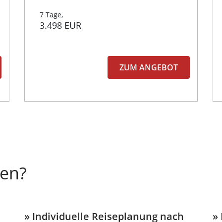
7 Tage,
3.498 EUR
ZUM ANGEBOT
en?
» Individuelle Reiseplanung nach
»