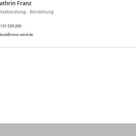
athrin Franz
eiseberatung - Büroleitung
131 539 260
laub@reise-wind.de